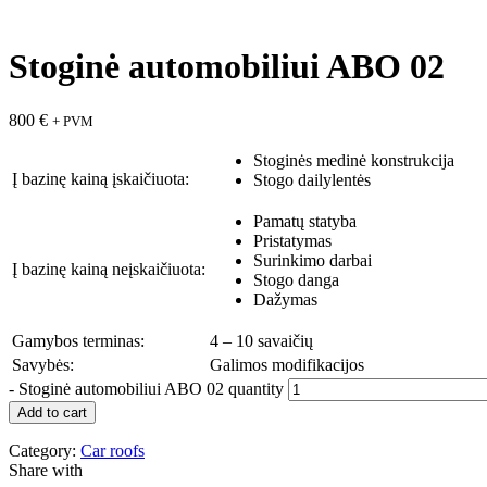
Stoginė automobiliui ABO 02
800
€
+ PVM
Stoginės medinė konstrukcija
Į bazinę kainą įskaičiuota:
Stogo dailylentės
Pamatų statyba
Pristatymas
Surinkimo darbai
Į bazinę kainą neįskaičiuota:
Stogo danga
Dažymas
Gamybos terminas:
4 – 10 savaičių
Savybės:
Galimos modifikacijos
-
Stoginė automobiliui ABO 02 quantity
Add to cart
Category:
Car roofs
Share with